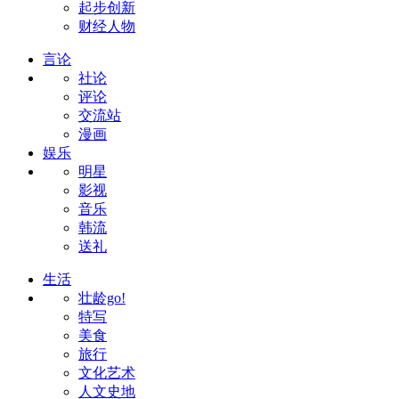
起步创新
财经人物
言论
社论
评论
交流站
漫画
娱乐
明星
影视
音乐
韩流
送礼
生活
壮龄go!
特写
美食
旅行
文化艺术
人文史地