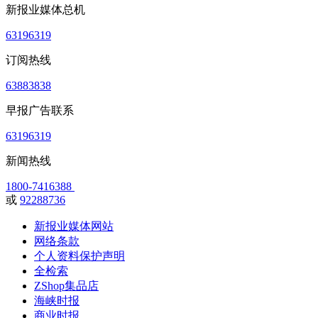
新报业媒体总机
63196319
订阅热线
63883838
早报广告联系
63196319
新闻热线
1800-7416388
或
92288736
新报业媒体网站
网络条款
个人资料保护声明
全检索
ZShop集品店
海峡时报
商业时报