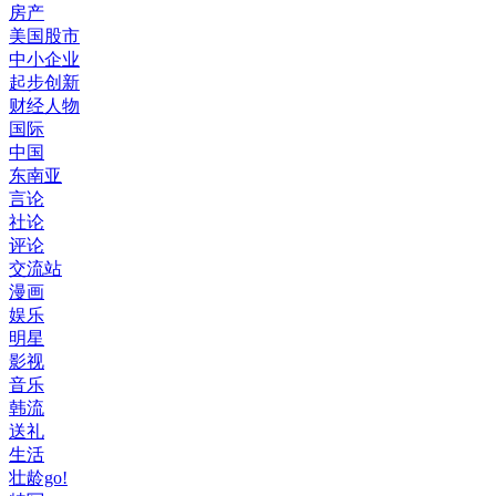
房产
美国股市
中小企业
起步创新
财经人物
国际
中国
东南亚
言论
社论
评论
交流站
漫画
娱乐
明星
影视
音乐
韩流
送礼
生活
壮龄go!