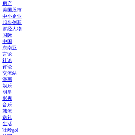
房产
美国股市
中小企业
起步创新
财经人物
国际
中国
东南亚
言论
社论
评论
交流站
漫画
娱乐
明星
影视
音乐
韩流
送礼
生活
壮龄go!