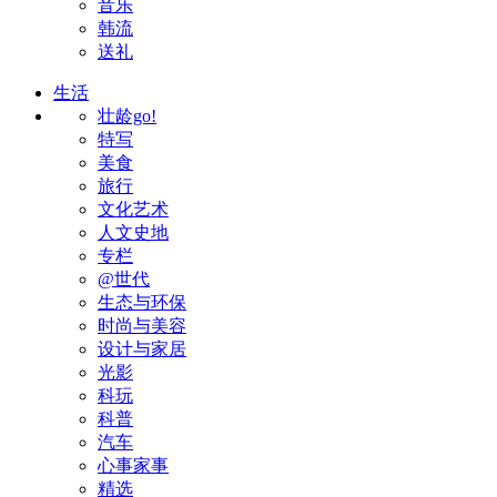
音乐
韩流
送礼
生活
壮龄go!
特写
美食
旅行
文化艺术
人文史地
专栏
@世代
生态与环保
时尚与美容
设计与家居
光影
科玩
科普
汽车
心事家事
精选