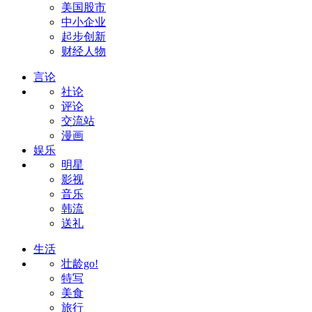
美国股市
中小企业
起步创新
财经人物
言论
社论
评论
交流站
漫画
娱乐
明星
影视
音乐
韩流
送礼
生活
壮龄go!
特写
美食
旅行