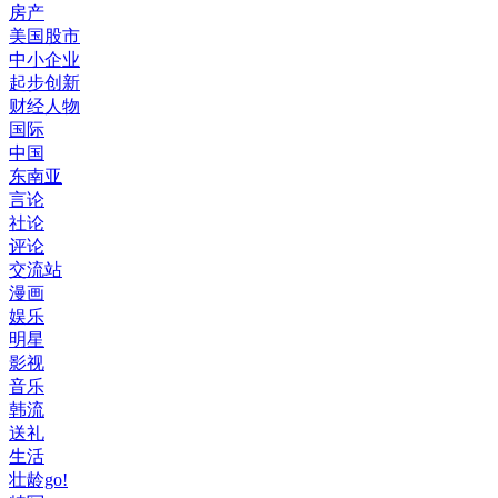
房产
美国股市
中小企业
起步创新
财经人物
国际
中国
东南亚
言论
社论
评论
交流站
漫画
娱乐
明星
影视
音乐
韩流
送礼
生活
壮龄go!