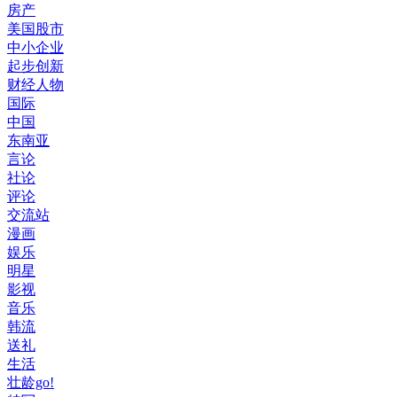
房产
美国股市
中小企业
起步创新
财经人物
国际
中国
东南亚
言论
社论
评论
交流站
漫画
娱乐
明星
影视
音乐
韩流
送礼
生活
壮龄go!