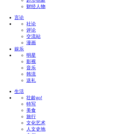
起步创新
财经人物
言论
社论
评论
交流站
漫画
娱乐
明星
影视
音乐
韩流
送礼
生活
壮龄go!
特写
美食
旅行
文化艺术
人文史地