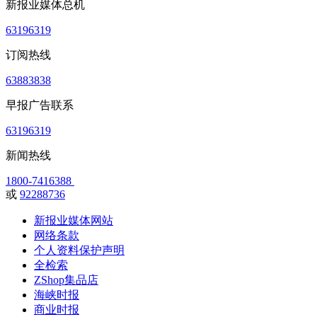
新报业媒体总机
63196319
订阅热线
63883838
早报广告联系
63196319
新闻热线
1800-7416388
或
92288736
新报业媒体网站
网络条款
个人资料保护声明
全检索
ZShop集品店
海峡时报
商业时报