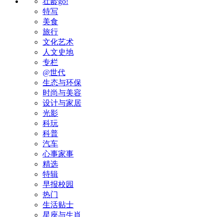
壮龄go!
特写
美食
旅行
文化艺术
人文史地
专栏
@世代
生态与环保
时尚与美容
设计与家居
光影
科玩
科普
汽车
心事家事
精选
特辑
早报校园
热门
生活贴士
星座与生肖