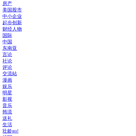
房产
美国股市
中小企业
起步创新
财经人物
国际
中国
东南亚
言论
社论
评论
交流站
漫画
娱乐
明星
影视
音乐
韩流
送礼
生活
壮龄go!