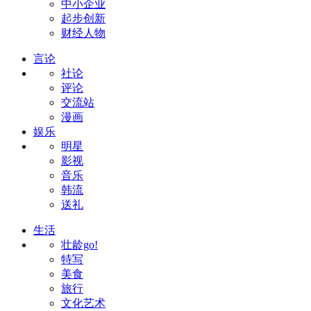
中小企业
起步创新
财经人物
言论
社论
评论
交流站
漫画
娱乐
明星
影视
音乐
韩流
送礼
生活
壮龄go!
特写
美食
旅行
文化艺术