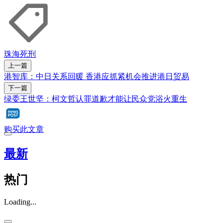
珠海
死刑
上一篇
港智库：中日关系回暖 香港应抓紧机会推进港日贸易
下一篇
绿委王世坚：柯文哲认罪道歉才能让民众党浴火重生
购买此文章
最新
热门
Loading...