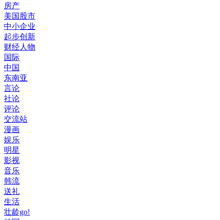
房产
美国股市
中小企业
起步创新
财经人物
国际
中国
东南亚
言论
社论
评论
交流站
漫画
娱乐
明星
影视
音乐
韩流
送礼
生活
壮龄go!