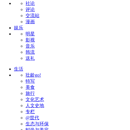
社论
评论
交流站
漫画
娱乐
明星
影视
音乐
韩流
送礼
生活
壮龄go!
特写
美食
旅行
文化艺术
人文史地
专栏
@世代
生态与环保
时尚与美容