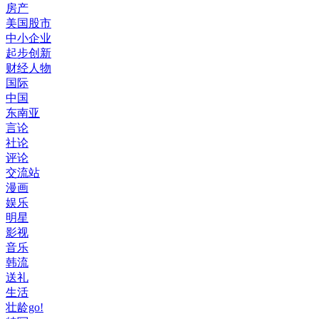
房产
美国股市
中小企业
起步创新
财经人物
国际
中国
东南亚
言论
社论
评论
交流站
漫画
娱乐
明星
影视
音乐
韩流
送礼
生活
壮龄go!