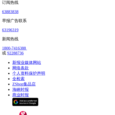
订阅热线
63883838
早报广告联系
63196319
新闻热线
1800-7416388
或
92288736
新报业媒体网站
网络条款
个人资料保护声明
全检索
ZShop集品店
海峡时报
商业时报