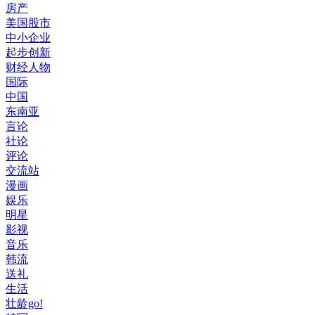
房产
美国股市
中小企业
起步创新
财经人物
国际
中国
东南亚
言论
社论
评论
交流站
漫画
娱乐
明星
影视
音乐
韩流
送礼
生活
壮龄go!