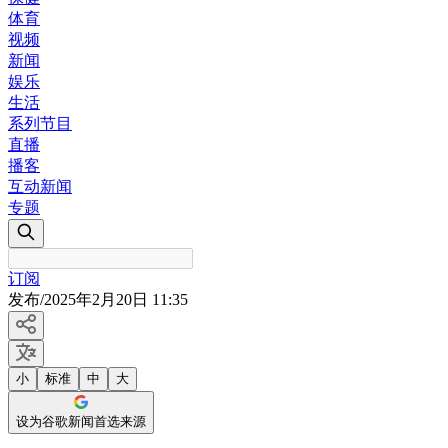
体育
视频
新闻
娱乐
生活
系列节目
直播
播客
互动新闻
专题
订阅
发布
/
2025年2月20日 11:35
小
标准
中
大
设为谷歌新闻首选来源