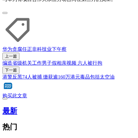
华为
贪腐
任正非
科技业
下午察
上一篇
编造省级机关工作男子假相亲视频 六人被行拘
下一篇
港警反黑74人被捕 缴获逾160万港元毒品包括太空油
购买此文章
最新
热门