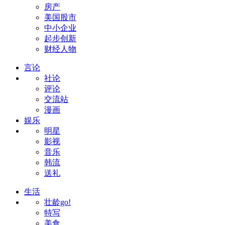
房产
美国股市
中小企业
起步创新
财经人物
言论
社论
评论
交流站
漫画
娱乐
明星
影视
音乐
韩流
送礼
生活
壮龄go!
特写
美食