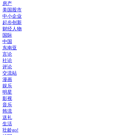
房产
美国股市
中小企业
起步创新
财经人物
国际
中国
东南亚
言论
社论
评论
交流站
漫画
娱乐
明星
影视
音乐
韩流
送礼
生活
壮龄go!