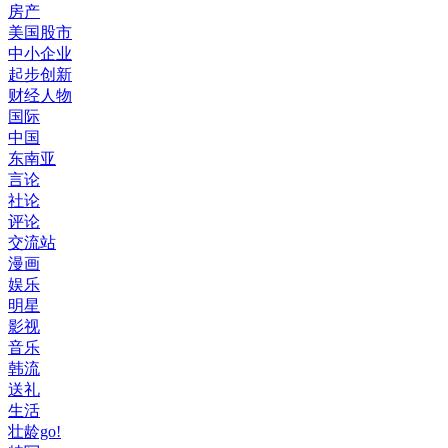
房产
美国股市
中小企业
起步创新
财经人物
国际
中国
东南亚
言论
社论
评论
交流站
漫画
娱乐
明星
影视
音乐
韩流
送礼
生活
壮龄go!