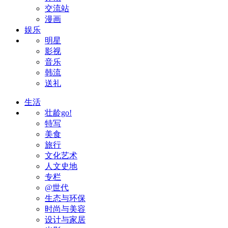
交流站
漫画
娱乐
明星
影视
音乐
韩流
送礼
生活
壮龄go!
特写
美食
旅行
文化艺术
人文史地
专栏
@世代
生态与环保
时尚与美容
设计与家居