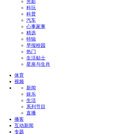
光影
科玩
科普
汽车
心事家事
精选
特辑
早报校园
热门
生活贴士
星座与生肖
体育
视频
新闻
娱乐
生活
系列节目
直播
播客
互动新闻
专题