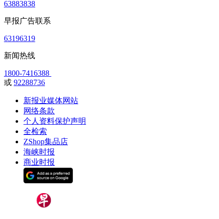
63883838
早报广告联系
63196319
新闻热线
1800-7416388
或
92288736
新报业媒体网站
网络条款
个人资料保护声明
全检索
ZShop集品店
海峡时报
商业时报