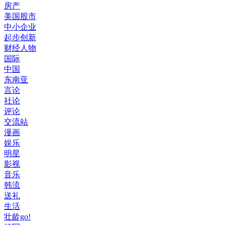
房产
美国股市
中小企业
起步创新
财经人物
国际
中国
东南亚
言论
社论
评论
交流站
漫画
娱乐
明星
影视
音乐
韩流
送礼
生活
壮龄go!