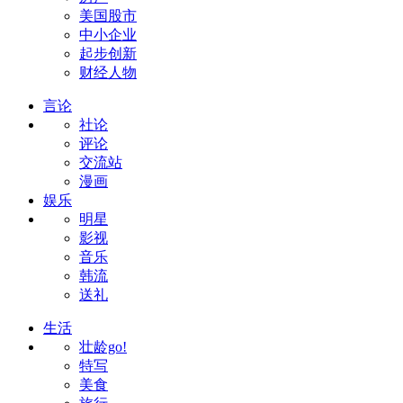
美国股市
中小企业
起步创新
财经人物
言论
社论
评论
交流站
漫画
娱乐
明星
影视
音乐
韩流
送礼
生活
壮龄go!
特写
美食