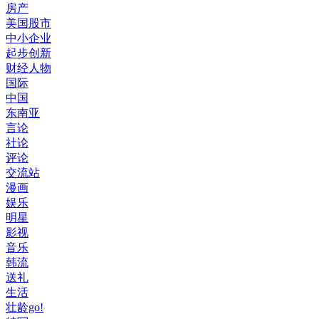
房产
美国股市
中小企业
起步创新
财经人物
国际
中国
东南亚
言论
社论
评论
交流站
漫画
娱乐
明星
影视
音乐
韩流
送礼
生活
壮龄go!