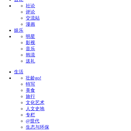
社论
评论
交流站
漫画
娱乐
明星
影视
音乐
韩流
送礼
生活
壮龄go!
特写
美食
旅行
文化艺术
人文史地
专栏
@世代
生态与环保