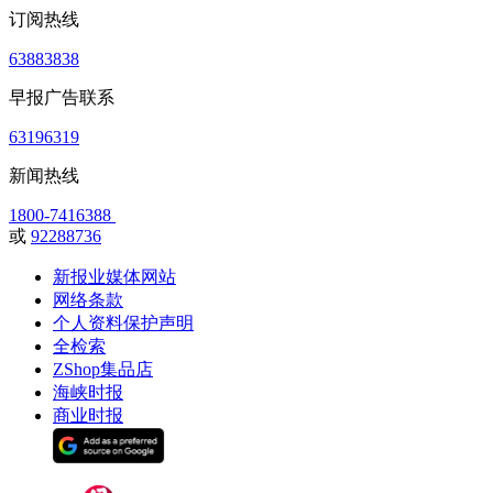
订阅热线
63883838
早报广告联系
63196319
新闻热线
1800-7416388
或
92288736
新报业媒体网站
网络条款
个人资料保护声明
全检索
ZShop集品店
海峡时报
商业时报