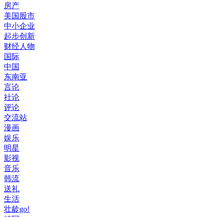
房产
美国股市
中小企业
起步创新
财经人物
国际
中国
东南亚
言论
社论
评论
交流站
漫画
娱乐
明星
影视
音乐
韩流
送礼
生活
壮龄go!