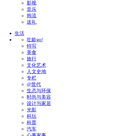
影视
音乐
韩流
送礼
生活
壮龄go!
特写
美食
旅行
文化艺术
人文史地
专栏
@世代
生态与环保
时尚与美容
设计与家居
光影
科玩
科普
汽车
心事家事