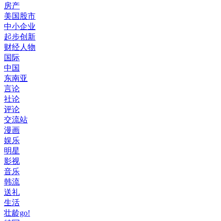
房产
美国股市
中小企业
起步创新
财经人物
国际
中国
东南亚
言论
社论
评论
交流站
漫画
娱乐
明星
影视
音乐
韩流
送礼
生活
壮龄go!