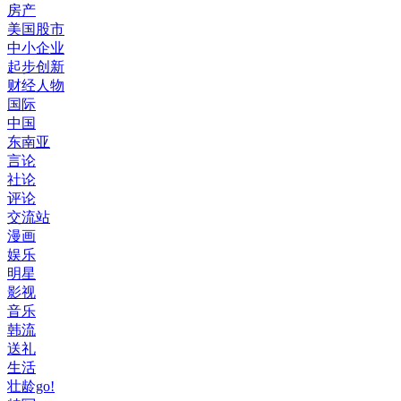
房产
美国股市
中小企业
起步创新
财经人物
国际
中国
东南亚
言论
社论
评论
交流站
漫画
娱乐
明星
影视
音乐
韩流
送礼
生活
壮龄go!