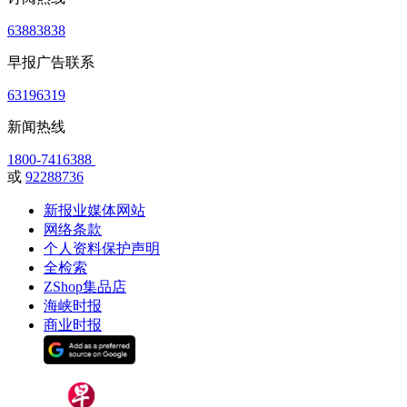
63883838
早报广告联系
63196319
新闻热线
1800-7416388
或
92288736
新报业媒体网站
网络条款
个人资料保护声明
全检索
ZShop集品店
海峡时报
商业时报