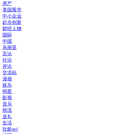
房产
美国股市
中小企业
起步创新
财经人物
国际
中国
东南亚
言论
社论
评论
交流站
漫画
娱乐
明星
影视
音乐
韩流
送礼
生活
壮龄go!