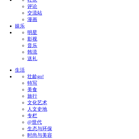
评论
交流站
漫画
娱乐
明星
影视
音乐
韩流
送礼
生活
壮龄go!
特写
美食
旅行
文化艺术
人文史地
专栏
@世代
生态与环保
时尚与美容