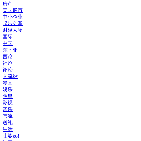
房产
美国股市
中小企业
起步创新
财经人物
国际
中国
东南亚
言论
社论
评论
交流站
漫画
娱乐
明星
影视
音乐
韩流
送礼
生活
壮龄go!