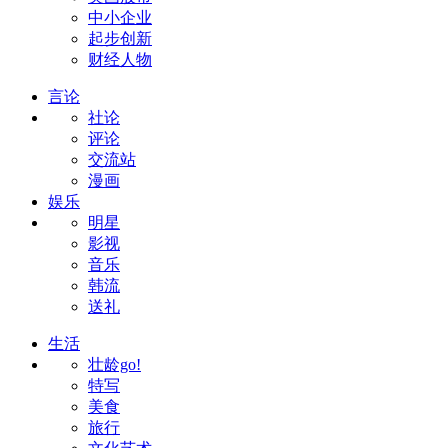
中小企业
起步创新
财经人物
言论
社论
评论
交流站
漫画
娱乐
明星
影视
音乐
韩流
送礼
生活
壮龄go!
特写
美食
旅行