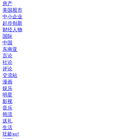
房产
美国股市
中小企业
起步创新
财经人物
国际
中国
东南亚
言论
社论
评论
交流站
漫画
娱乐
明星
影视
音乐
韩流
送礼
生活
壮龄go!