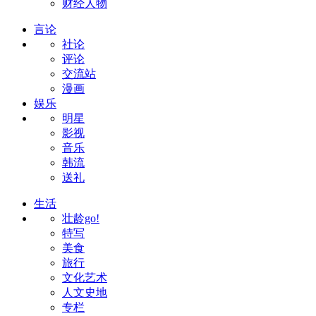
财经人物
言论
社论
评论
交流站
漫画
娱乐
明星
影视
音乐
韩流
送礼
生活
壮龄go!
特写
美食
旅行
文化艺术
人文史地
专栏