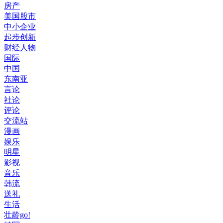
房产
美国股市
中小企业
起步创新
财经人物
国际
中国
东南亚
言论
社论
评论
交流站
漫画
娱乐
明星
影视
音乐
韩流
送礼
生活
壮龄go!