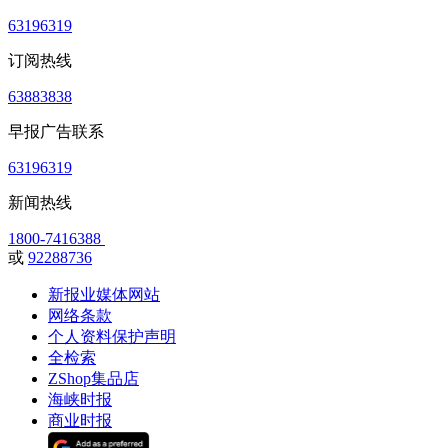
63196319
订阅热线
63883838
早报广告联系
63196319
新闻热线
1800-7416388
或
92288736
新报业媒体网站
网络条款
个人资料保护声明
全检索
ZShop集品店
海峡时报
商业时报