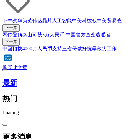
下午察
华为
英伟达
晶片
人工智能
中美科技战
中美贸易战
上一篇
网传登顶泰山可获3万人民币 中国警方查处造谣者
下一篇
中国预拨4000万人民币支持三省份做好抗旱救灾工作
购买此文章
最新
热门
Loading...
更多消息