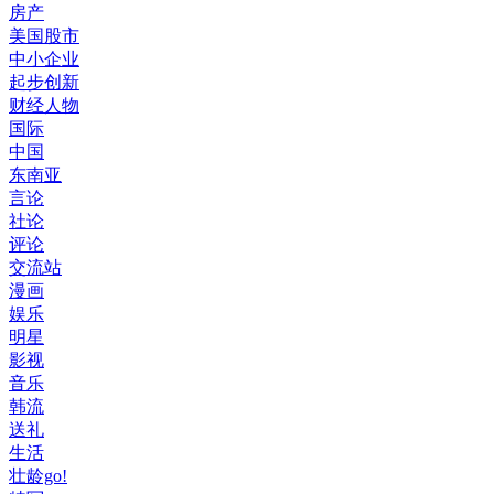
房产
美国股市
中小企业
起步创新
财经人物
国际
中国
东南亚
言论
社论
评论
交流站
漫画
娱乐
明星
影视
音乐
韩流
送礼
生活
壮龄go!