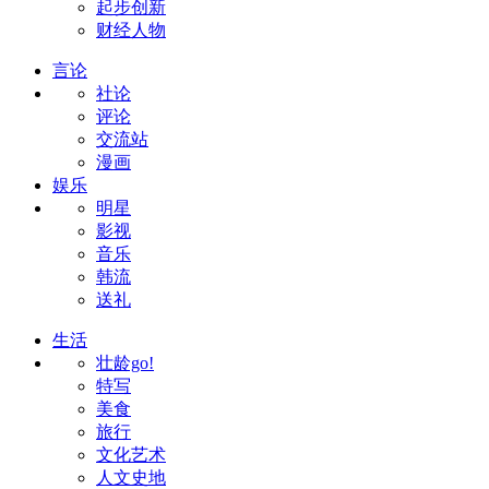
起步创新
财经人物
言论
社论
评论
交流站
漫画
娱乐
明星
影视
音乐
韩流
送礼
生活
壮龄go!
特写
美食
旅行
文化艺术
人文史地