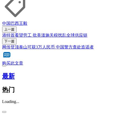
中国
巴西
王毅
上一篇
港特首看望劳工 批美滥施关税扰乱全球供应链
下一篇
网传登顶泰山可获3万人民币 中国警方查处造谣者
购买此文章
最新
热门
Loading...