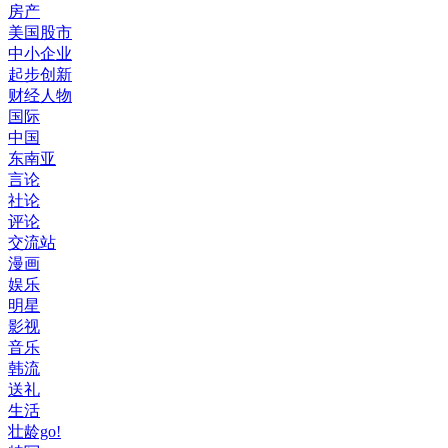
房产
美国股市
中小企业
起步创新
财经人物
国际
中国
东南亚
言论
社论
评论
交流站
漫画
娱乐
明星
影视
音乐
韩流
送礼
生活
壮龄go!