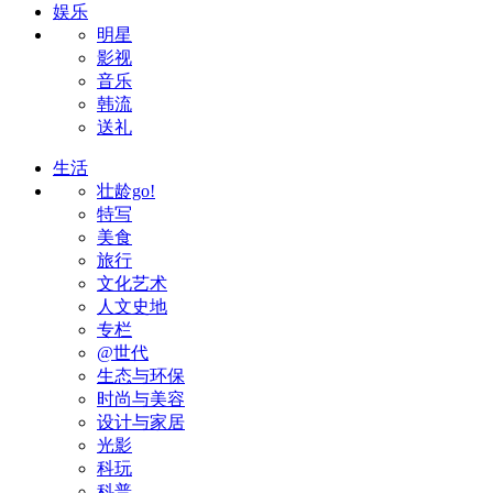
娱乐
明星
影视
音乐
韩流
送礼
生活
壮龄go!
特写
美食
旅行
文化艺术
人文史地
专栏
@世代
生态与环保
时尚与美容
设计与家居
光影
科玩
科普