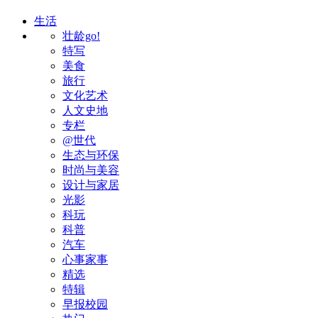
生活
壮龄go!
特写
美食
旅行
文化艺术
人文史地
专栏
@世代
生态与环保
时尚与美容
设计与家居
光影
科玩
科普
汽车
心事家事
精选
特辑
早报校园