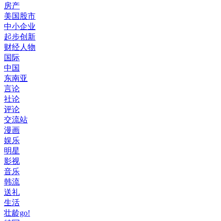
房产
美国股市
中小企业
起步创新
财经人物
国际
中国
东南亚
言论
社论
评论
交流站
漫画
娱乐
明星
影视
音乐
韩流
送礼
生活
壮龄go!