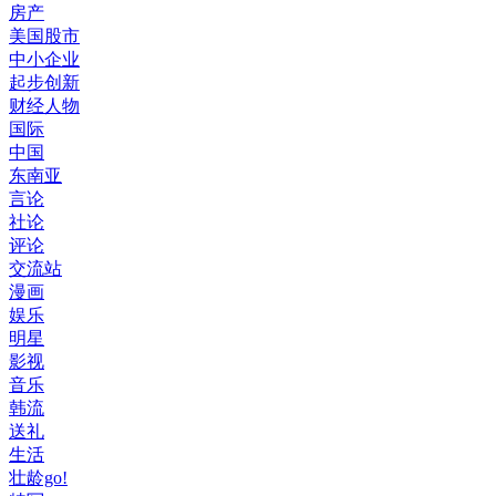
房产
美国股市
中小企业
起步创新
财经人物
国际
中国
东南亚
言论
社论
评论
交流站
漫画
娱乐
明星
影视
音乐
韩流
送礼
生活
壮龄go!