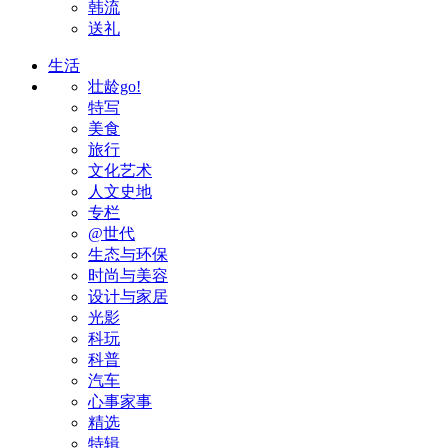
韩流
送礼
生活
壮龄go!
特写
美食
旅行
文化艺术
人文史地
专栏
@世代
生态与环保
时尚与美容
设计与家居
光影
科玩
科普
汽车
心事家事
精选
特辑