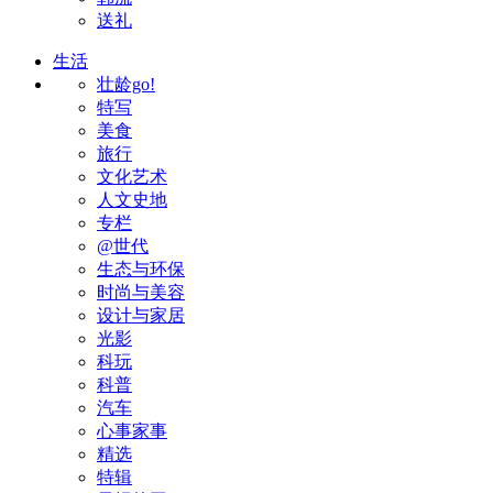
送礼
生活
壮龄go!
特写
美食
旅行
文化艺术
人文史地
专栏
@世代
生态与环保
时尚与美容
设计与家居
光影
科玩
科普
汽车
心事家事
精选
特辑