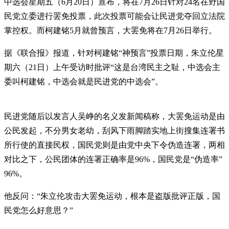
中选会星期五（6月20日）宣布，将在7月26日针对24名在野国
民党立委进行罢免投票，此次投票可能会让民进党夺回立法院
掌控权。而柯建铭5月就曾预言，大罢免将在7月26日举行。
据《联合报》报道，针对柯建铭“神预言”投票日期，朱立伦星
期六（21日）上午受访时批评“这是台湾民主之耻，中选会主
委叫柯建铭，中选会就是民进党的中选会”。
民进党随后以发言人吴峥的名义发新闻稿称，大罢免运动是由
公民发起，不分男女老幼，刮风下雨脚踏实地上街搜集连署书
所行使的直接民权，国民党则是由党中央下令伪造连署，两相
对比之下，公民团体的连署正确率是96%，国民党是“伪造率”
96%。
他反问：“朱立伦攻击大罢免运动，根本是盗版批评正版，国
民党怎么好意思？”