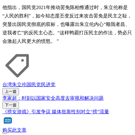
他指出，国民党2021年推动罢免陈柏惟通过时，朱立伦称是
“人民的胜利”，如今却态度丕变反过来攻击罢免是民主之耻，
突显出国民党彻底的双标，也曝露出朱立伦内心“顺我者昌、
逆我者亡”的反民主心态。“这样鸭霸打压民主的作法，势必只
会激起人民更大的愤怒。 ”
台湾
朱立伦
国民党
民进党
上一篇
李家超：时刻以国家安全高度去审视和解决问题
下一篇
《捞女游戏》引发争议 媒体批靠性别对立“捞”流量
购买此文章