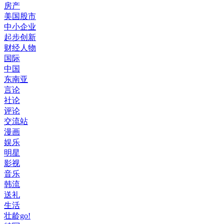
房产
美国股市
中小企业
起步创新
财经人物
国际
中国
东南亚
言论
社论
评论
交流站
漫画
娱乐
明星
影视
音乐
韩流
送礼
生活
壮龄go!