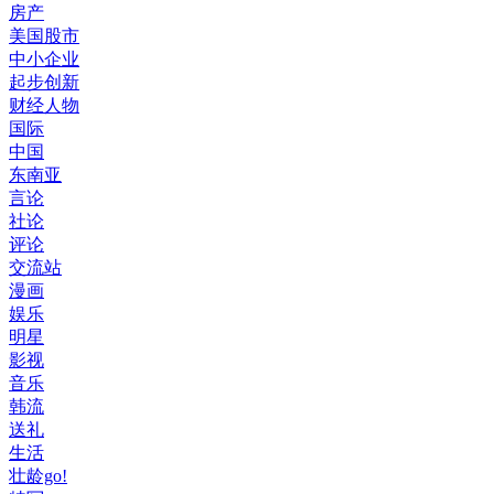
房产
美国股市
中小企业
起步创新
财经人物
国际
中国
东南亚
言论
社论
评论
交流站
漫画
娱乐
明星
影视
音乐
韩流
送礼
生活
壮龄go!