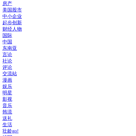
房产
美国股市
中小企业
起步创新
财经人物
国际
中国
东南亚
言论
社论
评论
交流站
漫画
娱乐
明星
影视
音乐
韩流
送礼
生活
壮龄go!