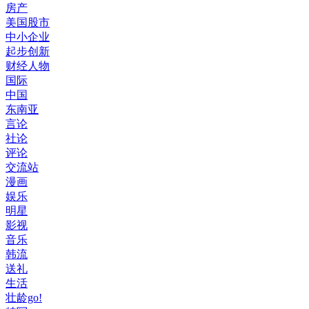
房产
美国股市
中小企业
起步创新
财经人物
国际
中国
东南亚
言论
社论
评论
交流站
漫画
娱乐
明星
影视
音乐
韩流
送礼
生活
壮龄go!