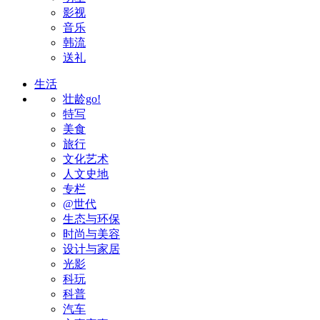
影视
音乐
韩流
送礼
生活
壮龄go!
特写
美食
旅行
文化艺术
人文史地
专栏
@世代
生态与环保
时尚与美容
设计与家居
光影
科玩
科普
汽车