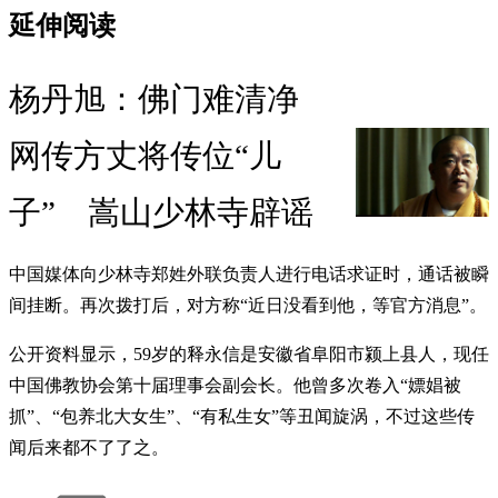
延伸阅读
杨丹旭：佛门难清净
网传方丈将传位“儿
子” 嵩山少林寺辟谣
中国媒体向少林寺郑姓外联负责人进行电话求证时，通话被瞬
间挂断。再次拨打后，对方称“近日没看到他，等官方消息”。
公开资料显示，59岁的释永信是安徽省阜阳市颍上县人，现任
中国佛教协会第十届理事会副会长。他曾多次卷入“嫖娼被
抓”、“包养北大女生”、“有私生女”等丑闻旋涡，不过这些传
闻后来都不了了之。