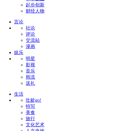
起步创新
财经人物
言论
社论
评论
交流站
漫画
娱乐
明星
影视
音乐
韩流
送礼
生活
壮龄go!
特写
美食
旅行
文化艺术
人文史地