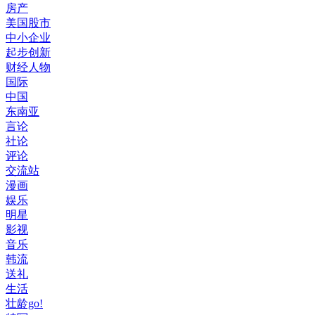
房产
美国股市
中小企业
起步创新
财经人物
国际
中国
东南亚
言论
社论
评论
交流站
漫画
娱乐
明星
影视
音乐
韩流
送礼
生活
壮龄go!