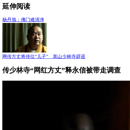
延伸阅读
杨丹旭：佛门难清净
网传方丈将传位“儿子” 嵩山少林寺辟谣
传少林寺“网红方丈”释永信被带走调查