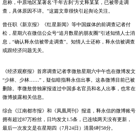
息称，中原地区某著名‘千年古刹’方丈释某某，已被带走调
查，具体原因不详。”这篇文章很快引起舆论关注。
曾任职《新京报》《红星新闻》等中国媒体的前调查记者付
松，星期六在微信公众号“追月数星的朋友圈”引述知情人士消
息，“确认释永信被带走调查”。知情人士还称，释永信被调查
或跟经济问题无关。
《经济观察报》首席调查记者李微敖星期六中午也在微博发文
“少林、少林……”，疑似暗指释永信出事。这条微博目前已被
删除。李微敖曾独家报道过中国多名官员和名人出事，也常在
微博披露相关信息。
综合《江南都市报》和《凤凰周刊》报道，释永信的微博账号
拥有超过87万粉丝，日均发文1.5条，已连续两天没有更新，
最后一次发文是在星期四（7月24日）清晨6时58分。