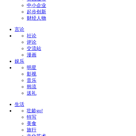
中小企业
起步创新
财经人物
言论
社论
评论
交流站
漫画
娱乐
明星
影视
音乐
韩流
送礼
生活
壮龄go!
特写
美食
旅行