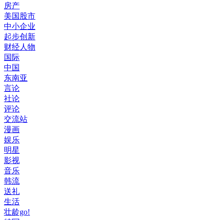
房产
美国股市
中小企业
起步创新
财经人物
国际
中国
东南亚
言论
社论
评论
交流站
漫画
娱乐
明星
影视
音乐
韩流
送礼
生活
壮龄go!