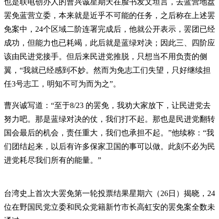
也是联电创办人的曹兴诚星期天在脸书发文坦言，去蓝营地盘
罢免蓝营立委，本来就是近乎不可能的任务，之后称在上述罢
免案中，24个区域二阶连署完成后，他就公开表示，罢团已经
成功，但能力也已耗竭，此后就是蓝绿对决；因此三、四阶应
该由民进党接手。但后来民进党推脱，只想当不用负责的侧
翼，“我就已经感到不妙。然而为免志工们失望，只好继续担
任3号志工，明知不可为而为之”。
曹兴诚写道：“至于8/23 的罢免，我劝大家放下，让民进党去
努力吧。那是蓝绿对决的仗，我们打不起。那也是民进党翻转
国会最后的机会，责任重大，我们也承担不起。”他续称：“我
们团结起来，以后有许多保家卫国的事可以做。此刻不必为民
进党耗尽我们所有的能量。”
台湾史上首次大罢免第一轮投票结果星期六（26日）揭晓，24
位在野国民党立委和民众党籍新竹市长高虹安的罢免案全数未