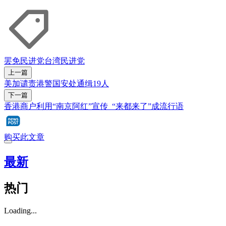
罢免
民进党
台湾民进党
上一篇
美加谴责港警国安处通缉19人
下一篇
香港商户利用“南京阿红”宣传 “来都来了”成流行语
购买此文章
最新
热门
Loading...