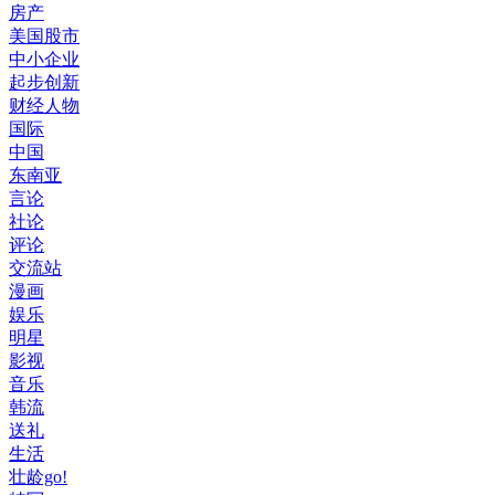
房产
美国股市
中小企业
起步创新
财经人物
国际
中国
东南亚
言论
社论
评论
交流站
漫画
娱乐
明星
影视
音乐
韩流
送礼
生活
壮龄go!