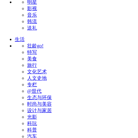
明星
影视
音乐
韩流
送礼
生活
壮龄go!
特写
美食
旅行
文化艺术
人文史地
专栏
@世代
生态与环保
时尚与美容
设计与家居
光影
科玩
科普
汽车