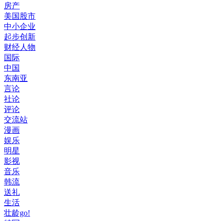
房产
美国股市
中小企业
起步创新
财经人物
国际
中国
东南亚
言论
社论
评论
交流站
漫画
娱乐
明星
影视
音乐
韩流
送礼
生活
壮龄go!