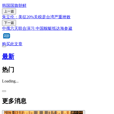
韩国
国旗
朝鲜
上一篇
朱立伦：美征20%关税是台湾严重挫败
下一篇
中俄六天联合演习 中国舰艇抵达海参崴
购买此文章
最新
热门
Loading...
更多消息