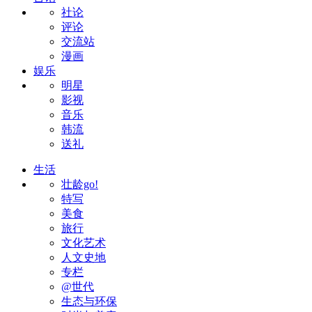
社论
评论
交流站
漫画
娱乐
明星
影视
音乐
韩流
送礼
生活
壮龄go!
特写
美食
旅行
文化艺术
人文史地
专栏
@世代
生态与环保