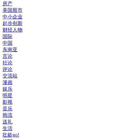
房产
美国股市
中小企业
起步创新
财经人物
国际
中国
东南亚
言论
社论
评论
交流站
漫画
娱乐
明星
影视
音乐
韩流
送礼
生活
壮龄go!