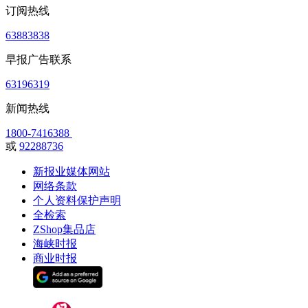
订阅热线
63883838
早报广告联系
63196319
新闻热线
1800-7416388
或
92288736
新报业媒体网站
网络条款
个人资料保护声明
全检索
ZShop集品店
海峡时报
商业时报