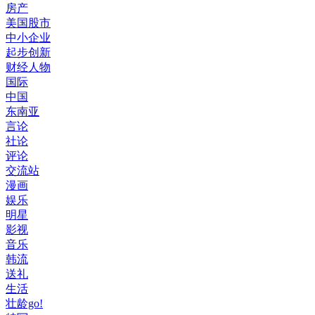
房产
美国股市
中小企业
起步创新
财经人物
国际
中国
东南亚
言论
社论
评论
交流站
漫画
娱乐
明星
影视
音乐
韩流
送礼
生活
壮龄go!