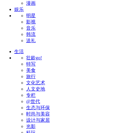
漫画
娱乐
明星
影视
音乐
韩流
送礼
生活
壮龄go!
特写
美食
旅行
文化艺术
人文史地
专栏
@世代
生态与环保
时尚与美容
设计与家居
光影
科玩