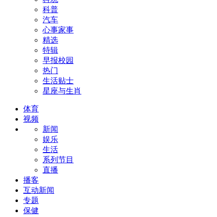
科普
汽车
心事家事
精选
特辑
早报校园
热门
生活贴士
星座与生肖
体育
视频
新闻
娱乐
生活
系列节目
直播
播客
互动新闻
专题
保健