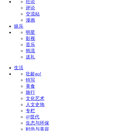
社论
评论
交流站
漫画
娱乐
明星
影视
音乐
韩流
送礼
生活
壮龄go!
特写
美食
旅行
文化艺术
人文史地
专栏
@世代
生态与环保
时尚与美容