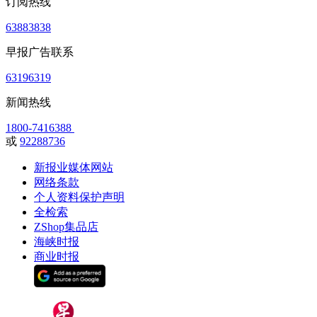
订阅热线
63883838
早报广告联系
63196319
新闻热线
1800-7416388
或
92288736
新报业媒体网站
网络条款
个人资料保护声明
全检索
ZShop集品店
海峡时报
商业时报