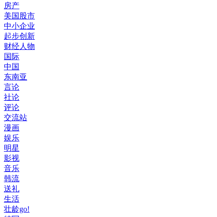
房产
美国股市
中小企业
起步创新
财经人物
国际
中国
东南亚
言论
社论
评论
交流站
漫画
娱乐
明星
影视
音乐
韩流
送礼
生活
壮龄go!