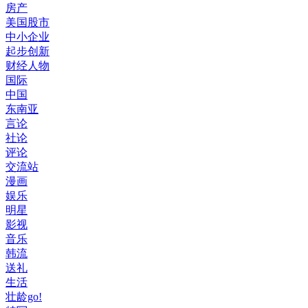
房产
美国股市
中小企业
起步创新
财经人物
国际
中国
东南亚
言论
社论
评论
交流站
漫画
娱乐
明星
影视
音乐
韩流
送礼
生活
壮龄go!