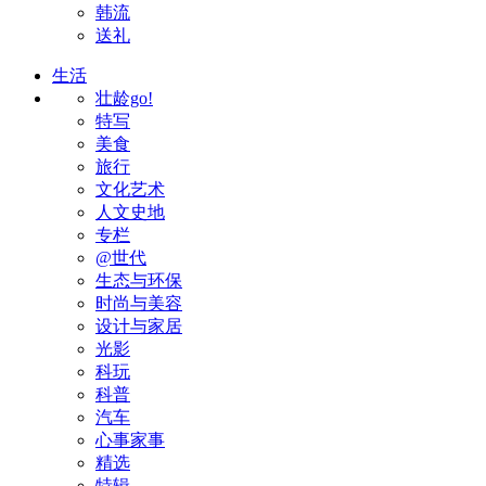
韩流
送礼
生活
壮龄go!
特写
美食
旅行
文化艺术
人文史地
专栏
@世代
生态与环保
时尚与美容
设计与家居
光影
科玩
科普
汽车
心事家事
精选
特辑