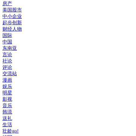
房产
美国股市
中小企业
起步创新
财经人物
国际
中国
东南亚
言论
社论
评论
交流站
漫画
娱乐
明星
影视
音乐
韩流
送礼
生活
壮龄go!