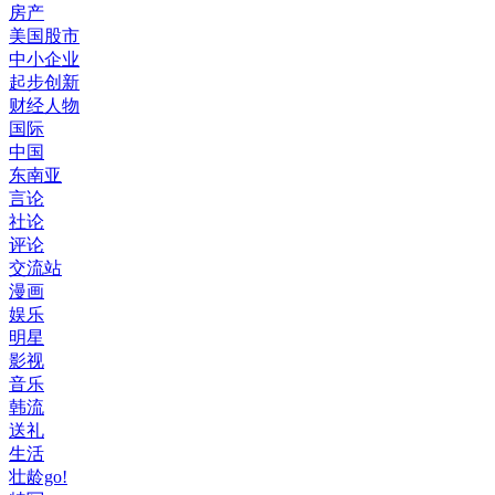
房产
美国股市
中小企业
起步创新
财经人物
国际
中国
东南亚
言论
社论
评论
交流站
漫画
娱乐
明星
影视
音乐
韩流
送礼
生活
壮龄go!