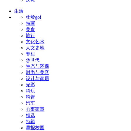
送礼
生活
壮龄go!
特写
美食
旅行
文化艺术
人文史地
专栏
@世代
生态与环保
时尚与美容
设计与家居
光影
科玩
科普
汽车
心事家事
精选
特辑
早报校园