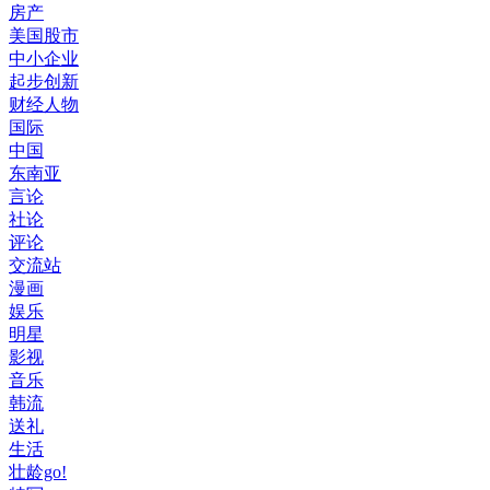
房产
美国股市
中小企业
起步创新
财经人物
国际
中国
东南亚
言论
社论
评论
交流站
漫画
娱乐
明星
影视
音乐
韩流
送礼
生活
壮龄go!