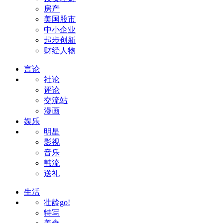
房产
美国股市
中小企业
起步创新
财经人物
言论
社论
评论
交流站
漫画
娱乐
明星
影视
音乐
韩流
送礼
生活
壮龄go!
特写