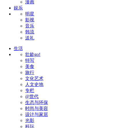
漫画
娱乐
明星
影视
音乐
韩流
送礼
生活
壮龄go!
特写
美食
旅行
文化艺术
人文史地
专栏
@世代
生态与环保
时尚与美容
设计与家居
光影
科玩