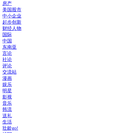
房产
美国股市
中小企业
起步创新
财经人物
国际
中国
东南亚
言论
社论
评论
交流站
漫画
娱乐
明星
影视
音乐
韩流
送礼
生活
壮龄go!