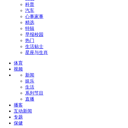
科普
汽车
心事家事
精选
特辑
早报校园
热门
生活贴士
星座与生肖
体育
视频
新闻
娱乐
生活
系列节目
直播
播客
互动新闻
专题
保健