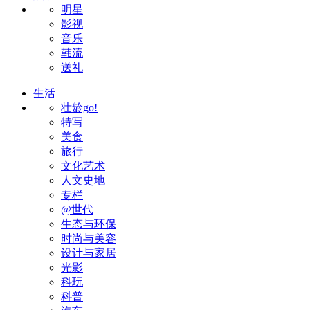
明星
影视
音乐
韩流
送礼
生活
壮龄go!
特写
美食
旅行
文化艺术
人文史地
专栏
@世代
生态与环保
时尚与美容
设计与家居
光影
科玩
科普