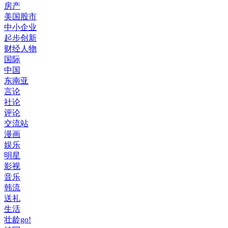
房产
美国股市
中小企业
起步创新
财经人物
国际
中国
东南亚
言论
社论
评论
交流站
漫画
娱乐
明星
影视
音乐
韩流
送礼
生活
壮龄go!