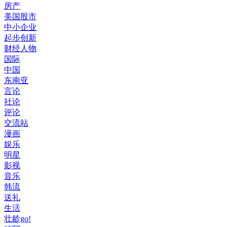
房产
美国股市
中小企业
起步创新
财经人物
国际
中国
东南亚
言论
社论
评论
交流站
漫画
娱乐
明星
影视
音乐
韩流
送礼
生活
壮龄go!