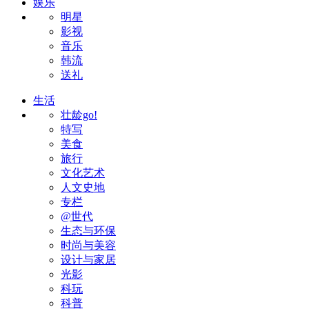
娱乐
明星
影视
音乐
韩流
送礼
生活
壮龄go!
特写
美食
旅行
文化艺术
人文史地
专栏
@世代
生态与环保
时尚与美容
设计与家居
光影
科玩
科普