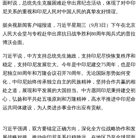
面时说，总统先生克服困难赴华出席纪念活动，体现了对中印
尼关系的重视和印尼人民对中国人民的真挚友好情谊。
据央视新闻客户端报道，习近平星期三（9月3日）下午在北京
人民大会堂与专程赴华出席抗日战争胜利80周年阅兵式的普拉
博沃会面。
习近平说，中方支持总统先生施政，支持印尼尽快恢复秩序和
稳定，支持印尼发展壮大。今年是中印尼建交75周年，也是印
尼独立80周年和万隆会议召开70周年。无论国际形势如何变
化，中印尼始终传承独立自主的民族精神，坚持合作共赢的相
处之道，展现和平发展的大国担当。中方愿同印尼秉持建交初
心，弘扬和平共处五项原则和万隆精神，高水平推进中印尼命
运共同体建设，为人类进步事业作出应有贡献。
习近平强调，双方要锚定正确方向，深化全方位战略协作和发
展战略对接，推动中印尼关系行稳致远，在地区乃至全球层面