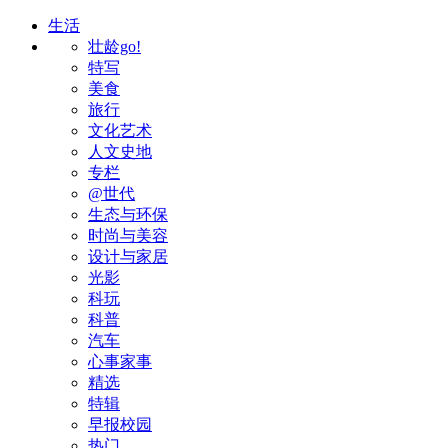
生活
壮龄go!
特写
美食
旅行
文化艺术
人文史地
专栏
@世代
生态与环保
时尚与美容
设计与家居
光影
科玩
科普
汽车
心事家事
精选
特辑
早报校园
热门