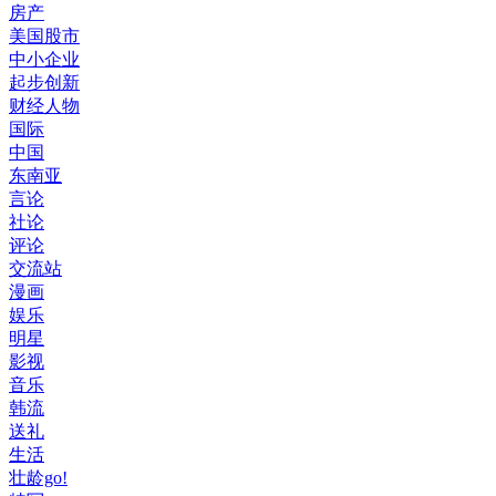
房产
美国股市
中小企业
起步创新
财经人物
国际
中国
东南亚
言论
社论
评论
交流站
漫画
娱乐
明星
影视
音乐
韩流
送礼
生活
壮龄go!