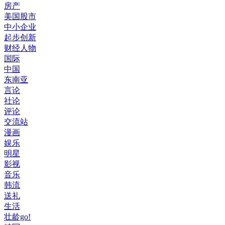
房产
美国股市
中小企业
起步创新
财经人物
国际
中国
东南亚
言论
社论
评论
交流站
漫画
娱乐
明星
影视
音乐
韩流
送礼
生活
壮龄go!