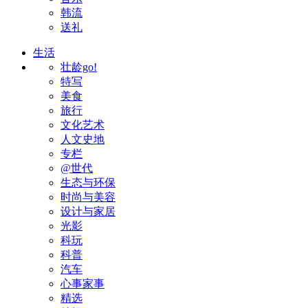
韩流
送礼
生活
壮龄go!
特写
美食
旅行
文化艺术
人文史地
专栏
@世代
生态与环保
时尚与美容
设计与家居
光影
科玩
科普
汽车
心事家事
精选