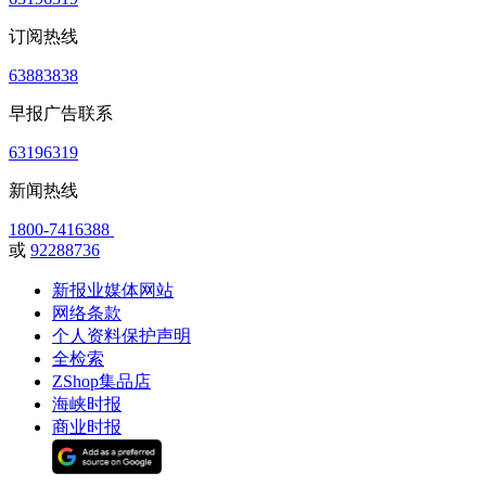
订阅热线
63883838
早报广告联系
63196319
新闻热线
1800-7416388
或
92288736
新报业媒体网站
网络条款
个人资料保护声明
全检索
ZShop集品店
海峡时报
商业时报