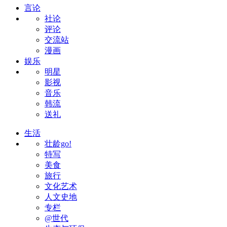
言论
社论
评论
交流站
漫画
娱乐
明星
影视
音乐
韩流
送礼
生活
壮龄go!
特写
美食
旅行
文化艺术
人文史地
专栏
@世代