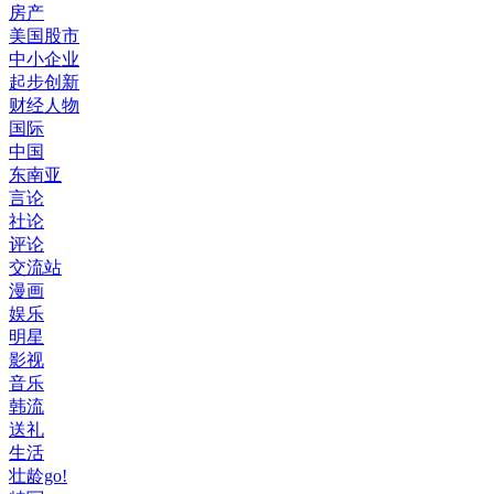
房产
美国股市
中小企业
起步创新
财经人物
国际
中国
东南亚
言论
社论
评论
交流站
漫画
娱乐
明星
影视
音乐
韩流
送礼
生活
壮龄go!