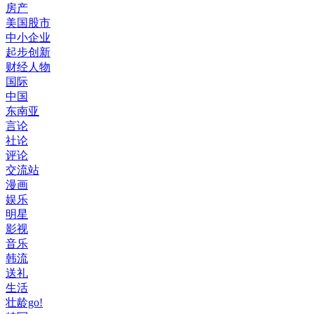
房产
美国股市
中小企业
起步创新
财经人物
国际
中国
东南亚
言论
社论
评论
交流站
漫画
娱乐
明星
影视
音乐
韩流
送礼
生活
壮龄go!