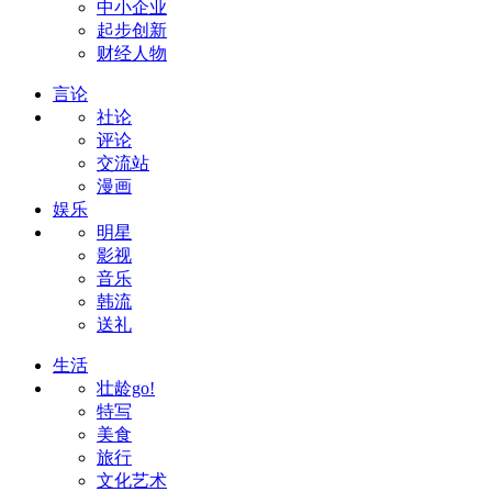
中小企业
起步创新
财经人物
言论
社论
评论
交流站
漫画
娱乐
明星
影视
音乐
韩流
送礼
生活
壮龄go!
特写
美食
旅行
文化艺术