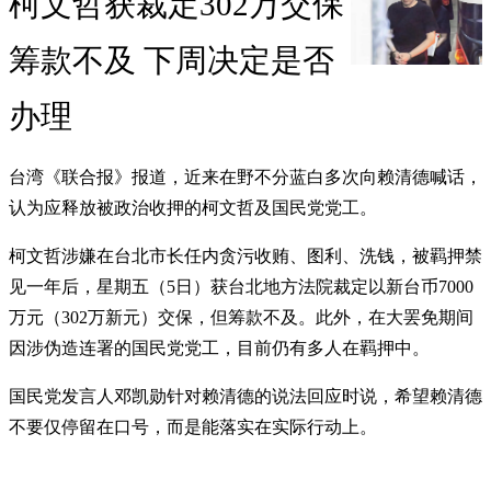
柯文哲获裁定302万交保
筹款不及 下周决定是否
办理
台湾《联合报》报道，近来在野不分蓝白多次向赖清德喊话，
认为应释放被政治收押的柯文哲及国民党党工。
柯文哲涉嫌在台北市长任内贪污收贿、图利、洗钱，被羁押禁
见一年后，星期五（5日）获台北地方法院裁定以新台币7000
万元（302万新元）交保，但筹款不及。此外，在大罢免期间
因涉伪造连署的国民党党工，目前仍有多人在羁押中。
国民党发言人邓凯勋针对赖清德的说法回应时说，希望赖清德
不要仅停留在口号，而是能落实在实际行动上。