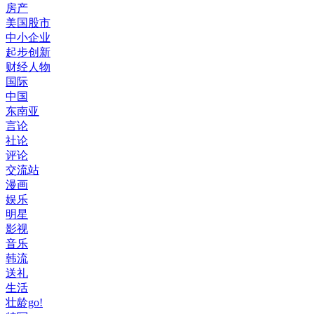
房产
美国股市
中小企业
起步创新
财经人物
国际
中国
东南亚
言论
社论
评论
交流站
漫画
娱乐
明星
影视
音乐
韩流
送礼
生活
壮龄go!