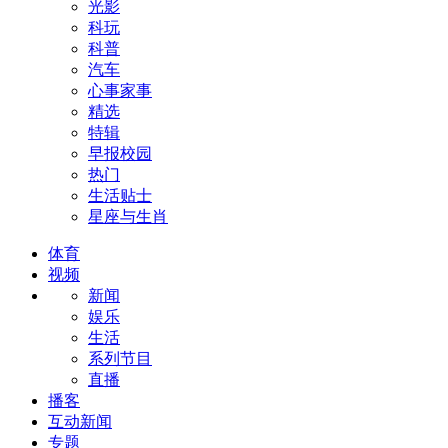
光影
科玩
科普
汽车
心事家事
精选
特辑
早报校园
热门
生活贴士
星座与生肖
体育
视频
新闻
娱乐
生活
系列节目
直播
播客
互动新闻
专题