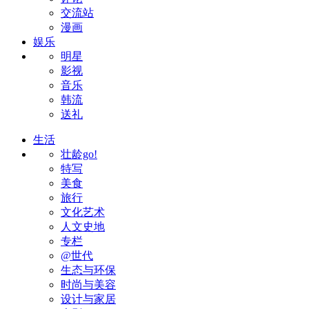
交流站
漫画
娱乐
明星
影视
音乐
韩流
送礼
生活
壮龄go!
特写
美食
旅行
文化艺术
人文史地
专栏
@世代
生态与环保
时尚与美容
设计与家居