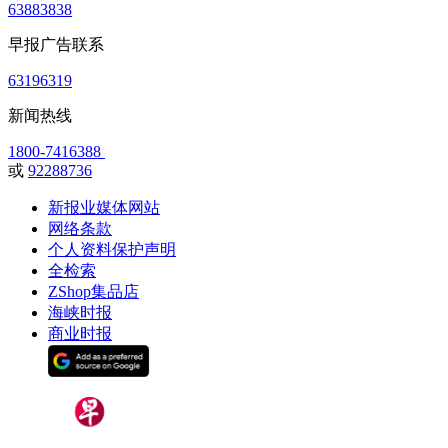
63883838
早报广告联系
63196319
新闻热线
1800-7416388
或
92288736
新报业媒体网站
网络条款
个人资料保护声明
全检索
ZShop集品店
海峡时报
商业时报