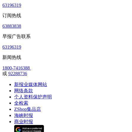
63196319
订阅热线
63883838
早报广告联系
63196319
新闻热线
1800-7416388
或
92288736
新报业媒体网站
网络条款
个人资料保护声明
全检索
ZShop集品店
海峡时报
商业时报