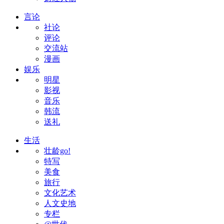
言论
社论
评论
交流站
漫画
娱乐
明星
影视
音乐
韩流
送礼
生活
壮龄go!
特写
美食
旅行
文化艺术
人文史地
专栏