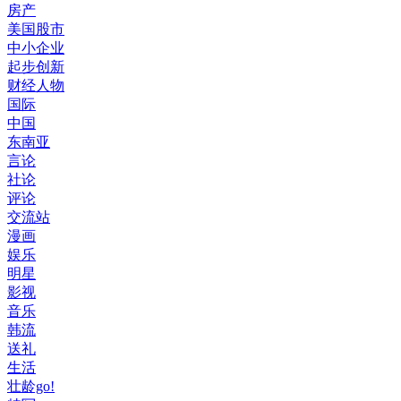
房产
美国股市
中小企业
起步创新
财经人物
国际
中国
东南亚
言论
社论
评论
交流站
漫画
娱乐
明星
影视
音乐
韩流
送礼
生活
壮龄go!