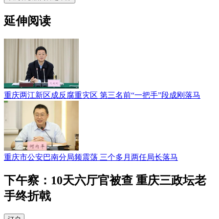
延伸阅读
重庆两江新区成反腐重灾区 第三名前“一把手”段成刚落马
重庆市公安巴南分局频震荡 三个多月两任局长落马
下午察：10天六厅官被查 重庆三政坛老
手终折戟