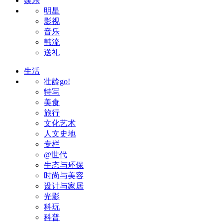
娱乐
明星
影视
音乐
韩流
送礼
生活
壮龄go!
特写
美食
旅行
文化艺术
人文史地
专栏
@世代
生态与环保
时尚与美容
设计与家居
光影
科玩
科普