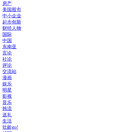
房产
美国股市
中小企业
起步创新
财经人物
国际
中国
东南亚
言论
社论
评论
交流站
漫画
娱乐
明星
影视
音乐
韩流
送礼
生活
壮龄go!