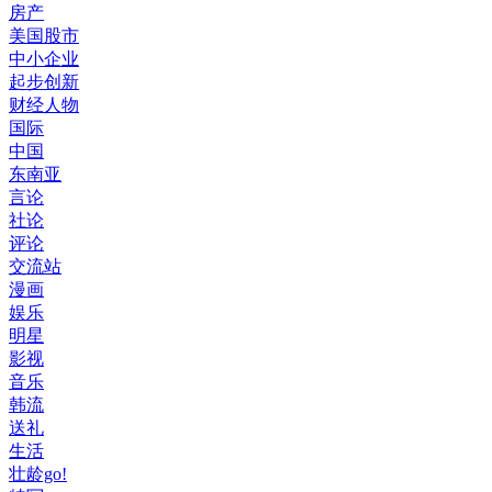
房产
美国股市
中小企业
起步创新
财经人物
国际
中国
东南亚
言论
社论
评论
交流站
漫画
娱乐
明星
影视
音乐
韩流
送礼
生活
壮龄go!