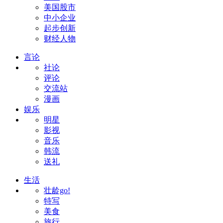
美国股市
中小企业
起步创新
财经人物
言论
社论
评论
交流站
漫画
娱乐
明星
影视
音乐
韩流
送礼
生活
壮龄go!
特写
美食
旅行