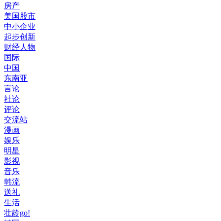
房产
美国股市
中小企业
起步创新
财经人物
国际
中国
东南亚
言论
社论
评论
交流站
漫画
娱乐
明星
影视
音乐
韩流
送礼
生活
壮龄go!