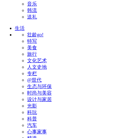
音乐
韩流
送礼
生活
壮龄go!
特写
美食
旅行
文化艺术
人文史地
专栏
@世代
生态与环保
时尚与美容
设计与家居
光影
科玩
科普
汽车
心事家事